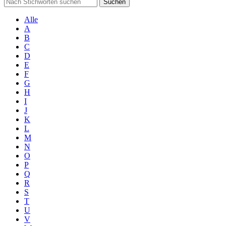
Suchen
Alle
A
B
C
D
E
F
G
H
I
J
K
L
M
N
O
P
Q
R
S
T
U
V