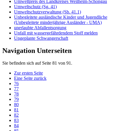
Umweltpreis des Landkreises Weilheim-Schongau
Umweltschutz (Sg. 41)
Umweltschutzverwaltung (Sb. 41.1)
Unbegleitete ausländische Kinder und Jugendliche
(Unbegleitete minderjährige Ausländer - UMA)
unerlaubte Abfallentsorgung
Unfall mit wassergefährdendem Stoff melden
Ungeplante Schwangerschaft
Navigation Unterseiten
Sie befinden sich auf Seite 81 von 91.
Zur ersten Seite
Eine Seite zurück
76
77
78
79
80
81
82
83
84
85