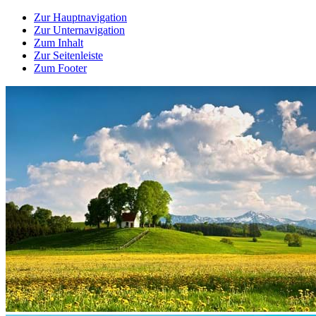
Zur Hauptnavigation
Zur Unternavigation
Zum Inhalt
Zur Seitenleiste
Zum Footer