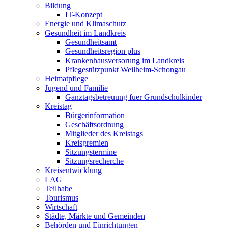
Bildung
IT-Konzept
Energie und Klimaschutz
Gesundheit im Landkreis
Gesundheitsamt
Gesundheitsregion plus
Krankenhausversorung im Landkreis
Pflegestützpunkt Weilheim-Schongau
Heimatpflege
Jugend und Familie
Ganztagsbetreuung fuer Grundschulkinder
Kreistag
Bürgerinformation
Geschäftsordnung
Mitglieder des Kreistags
Kreisgremien
Sitzungstermine
Sitzungsrecherche
Kreisentwicklung
LAG
Teilhabe
Tourismus
Wirtschaft
Städte, Märkte und Gemeinden
Behörden und Einrichtungen