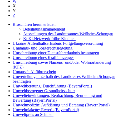
W
X
Y
Z
Broschüren herunterladen
Beteiligungsmanagement
Ausstellungen des Landratsamtes Weilheim-Schongau
KoKi-Netzwerk frühe Kindheit
Ukraine-Aufenthaltserlaubnis-Fortgeltungsverordnung
Umgangs- und Sorgerechtsregelung
Umschreibung einer Dienstfahrerlaubnis beantragen
Umschreibung eines Kraftfahrzeuges
Umschreibung sowie Namens- und/oder Wohnortänderung
(KFZ)
Umtausch Altführerschein
Umverteilung außerhalb des Landkreises Weilheim-Schongau
beantragen
Umweltberatung; Durchführung (BayernPortal)
Umweltbezogener Gesundheitsschutz
Umwelteinwirkungen; Beobachtung, Beurteilung und
Bewertung (BayernPortal)
Umweltmedizin; Aufklärung und Beratung (BayernPortal)
Umweltplakette; Erwerb (BayernPortal)
Umweltpreis an Schulen