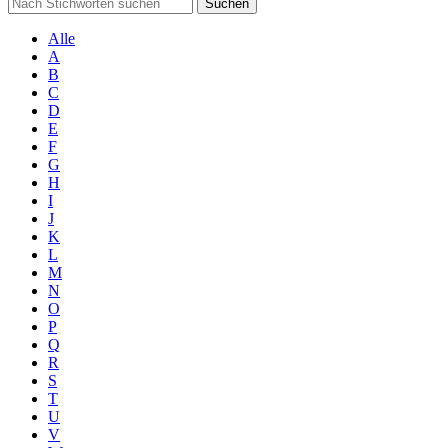
Suchen
Alle
A
B
C
D
E
F
G
H
I
J
K
L
M
N
O
P
Q
R
S
T
U
V