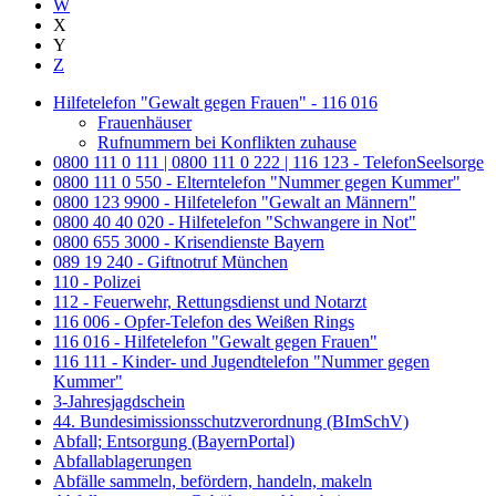
W
X
Y
Z
Hilfetelefon "Gewalt gegen Frauen" - 116 016
Frauenhäuser
Rufnummern bei Konflikten zuhause
0800 111 0 111 | 0800 111 0 222 | 116 123 - TelefonSeelsorge
0800 111 0 550 - Elterntelefon "Nummer gegen Kummer"
0800 123 9900 - Hilfetelefon "Gewalt an Männern"
0800 40 40 020 - Hilfetelefon "Schwangere in Not"
0800 655 3000 - Krisendienste Bayern
089 19 240 - Giftnotruf München
110 - Polizei
112 - Feuerwehr, Rettungsdienst und Notarzt
116 006 - Opfer-Telefon des Weißen Rings
116 016 - Hilfetelefon "Gewalt gegen Frauen"
116 111 - Kinder- und Jugendtelefon "Nummer gegen
Kummer"
3-Jahresjagdschein
44. Bundesimissionsschutzverordnung (BImSchV)
Abfall; Entsorgung (BayernPortal)
Abfallablagerungen
Abfälle sammeln, befördern, handeln, makeln