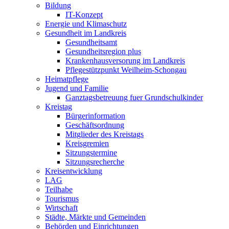
Bildung
IT-Konzept
Energie und Klimaschutz
Gesundheit im Landkreis
Gesundheitsamt
Gesundheitsregion plus
Krankenhausversorung im Landkreis
Pflegestützpunkt Weilheim-Schongau
Heimatpflege
Jugend und Familie
Ganztagsbetreuung fuer Grundschulkinder
Kreistag
Bürgerinformation
Geschäftsordnung
Mitglieder des Kreistags
Kreisgremien
Sitzungstermine
Sitzungsrecherche
Kreisentwicklung
LAG
Teilhabe
Tourismus
Wirtschaft
Städte, Märkte und Gemeinden
Behörden und Einrichtungen