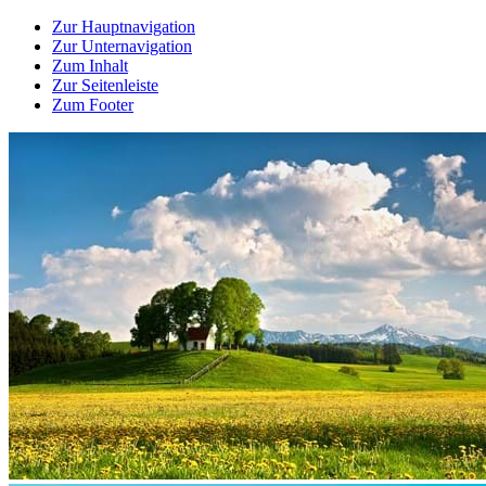
Zur Hauptnavigation
Zur Unternavigation
Zum Inhalt
Zur Seitenleiste
Zum Footer