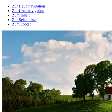
Zur Hauptnavigation
Zur Unternavigation
Zum Inhalt
Zur Seitenleiste
Zum Footer