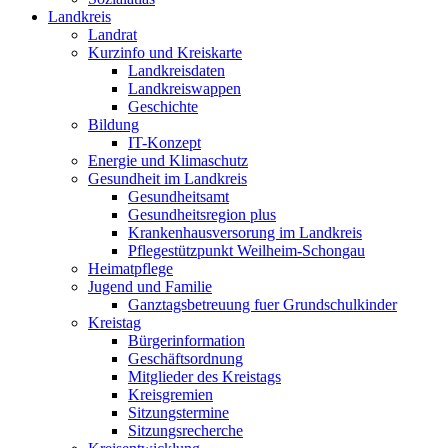
Landkreis
Landrat
Kurzinfo und Kreiskarte
Landkreisdaten
Landkreiswappen
Geschichte
Bildung
IT-Konzept
Energie und Klimaschutz
Gesundheit im Landkreis
Gesundheitsamt
Gesundheitsregion plus
Krankenhausversorung im Landkreis
Pflegestützpunkt Weilheim-Schongau
Heimatpflege
Jugend und Familie
Ganztagsbetreuung fuer Grundschulkinder
Kreistag
Bürgerinformation
Geschäftsordnung
Mitglieder des Kreistags
Kreisgremien
Sitzungstermine
Sitzungsrecherche