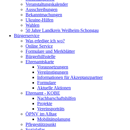
Veranstaltungskalender
Ausschreibungen
Bekanntmachungen
Ukraine-Hilfen
Wahlen
50 Jahre Landkreis Weilheim-Schongau
Bürgerservice
Was erledige ich wo?
Online Service
Formulare und Merkblätter
Bürgerhilfsstelle
Ehrenamtskarte
Voraussetzungen
Vergünstigungen
Informationen für Akzeptanzpartner
Formulare
Aktuelle Aktionen
Ehrenamt - KOBE
Nachbarschaftshilfen
Projekte
Vereinsporträts
ÖPNV im Alltag
Mobilitätsplanung
Pflegestützpunkt
Sozialatlas