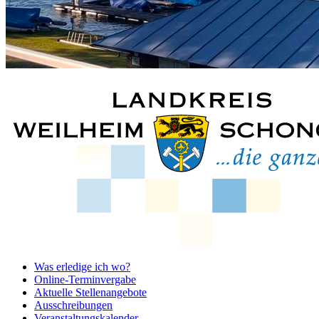
Was erledige ich wo?
Online-Terminvergabe
Aktuelle Stellenangebote
Ausschreibungen
Veranstaltungskalender