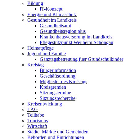
Bildung
IT-Konzept
Energie und Klimaschutz
Gesundheit im Landkreis
Gesundheitsamt
Gesundheitsregion plus
Krankenhausversorung im Landkreis
Pflegestützpunkt Weilheim-Schongau
Heimatpflege
Jugend und Familie
Ganztagsbetreuung fuer Grundschulkinder
Kreistag
Bürgerinformation
Geschäftsordnung
Mitglieder des Kreistags
Kreisgremien
Sitzungstermine
Sitzungsrecherche
Kreisentwicklung
LAG
Teilhabe
Tourismus
Wirtschaft
Städte, Märkte und Gemeinden
Behörden und Einrichtungen