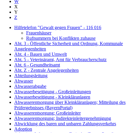
W
X
Y
Z
Hilfetelefon "Gewalt gegen Frauen" - 116 016
Frauenhäuser
Rufnummern bei Konflikten zuhause
Abt. 3 - Öffentliche Sicherheit und Ordnung, Kommunale
Angelegenheiten
Abt. 4 - Bauen und Umwelt
Abt. 5 - Veterinäramt, Amt für Verbraucherschutz
Abt. 6 - Gesundheitsamt
Abt. Z - Zentrale Angelegenheiten
Abteilungsleitung
Abwasser
Abwasserabgabe
Abwasserbeseitigung - Großeinleitungen
Abwasserbeseitigung - Kleinkläranlagen
Abwasserentsorgung über Kleinkläranlagen; Mitteilung des
Prüfergebnisses (BayernPortal)
Abwasserentsorgung; Großeinleiter
Abwasserentsorgung; Indirekteinleitergenehmigung
Abwicklung des baren und unbaren Zahlungsverkehrs
Adoption