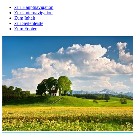
Zur Hauptnavigation
Zur Unternavigation
Zum Inhalt
Zur Seitenleiste
Zum Footer