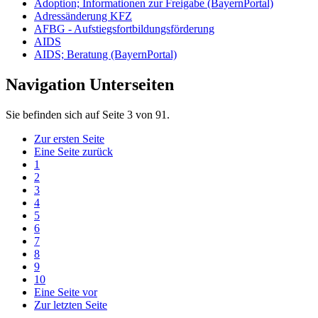
Adoption; Informationen zur Freigabe (BayernPortal)
Adressänderung KFZ
AFBG - Aufstiegsfortbildungsförderung
AIDS
AIDS; Beratung (BayernPortal)
Navigation Unterseiten
Sie befinden sich auf Seite 3 von 91.
Zur ersten Seite
Eine Seite zurück
1
2
3
4
5
6
7
8
9
10
Eine Seite vor
Zur letzten Seite