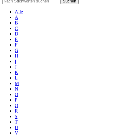
Suchen
Alle
A
B
C
D
E
F
G
H
I
J
K
L
M
N
O
P
Q
R
S
T
U
V