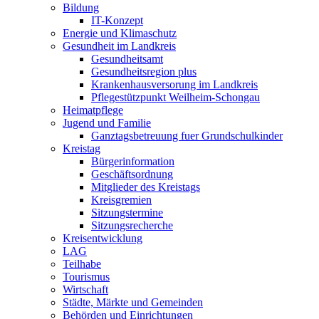
Bildung
IT-Konzept
Energie und Klimaschutz
Gesundheit im Landkreis
Gesundheitsamt
Gesundheitsregion plus
Krankenhausversorung im Landkreis
Pflegestützpunkt Weilheim-Schongau
Heimatpflege
Jugend und Familie
Ganztagsbetreuung fuer Grundschulkinder
Kreistag
Bürgerinformation
Geschäftsordnung
Mitglieder des Kreistags
Kreisgremien
Sitzungstermine
Sitzungsrecherche
Kreisentwicklung
LAG
Teilhabe
Tourismus
Wirtschaft
Städte, Märkte und Gemeinden
Behörden und Einrichtungen