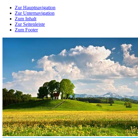
Zur Hauptnavigation
Zur Unternavigation
Zum Inhalt
Zur Seitenleiste
Zum Footer