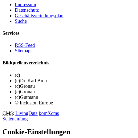
Impressum
Datenschutz
Geschäftsverteilungsplan
Suche
Services
RSS-Feed
Sitemap
Bildquellenverzeichnis
(c)
(c)Dr. Karl Breu
(c)Gronau
(c)Gronau
(c)Gutmann
© Inclusion Europe
CMS
:
LivingData
komXcms
Seitenanfang
Cookie-Einstellungen