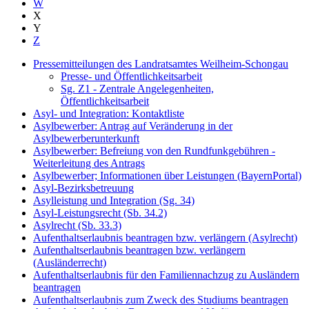
W
X
Y
Z
Pressemitteilungen des Landratsamtes Weilheim-Schongau
Presse- und Öffentlichkeitsarbeit
Sg. Z1 - Zentrale Angelegenheiten,
Öffentlichkeitsarbeit
Asyl- und Integration: Kontaktliste
Asylbewerber: Antrag auf Veränderung in der
Asylbewerberunterkunft
Asylbewerber: Befreiung von den Rundfunkgebühren -
Weiterleitung des Antrags
Asylbewerber; Informationen über Leistungen (BayernPortal)
Asyl-Bezirksbetreuung
Asylleistung und Integration (Sg. 34)
Asyl-Leistungsrecht (Sb. 34.2)
Asylrecht (Sb. 33.3)
Aufenthaltserlaubnis beantragen bzw. verlängern (Asylrecht)
Aufenthaltserlaubnis beantragen bzw. verlängern
(Ausländerrecht)
Aufenthaltserlaubnis für den Familiennachzug zu Ausländern
beantragen
Aufenthaltserlaubnis zum Zweck des Studiums beantragen