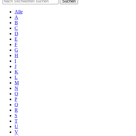
Suchen
Alle
A
B
C
D
E
F
G
H
I
J
K
L
M
N
O
P
Q
R
S
T
U
V