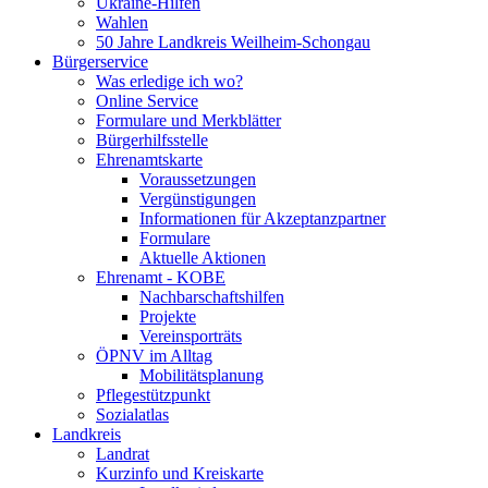
Ukraine-Hilfen
Wahlen
50 Jahre Landkreis Weilheim-Schongau
Bürgerservice
Was erledige ich wo?
Online Service
Formulare und Merkblätter
Bürgerhilfsstelle
Ehrenamtskarte
Voraussetzungen
Vergünstigungen
Informationen für Akzeptanzpartner
Formulare
Aktuelle Aktionen
Ehrenamt - KOBE
Nachbarschaftshilfen
Projekte
Vereinsporträts
ÖPNV im Alltag
Mobilitätsplanung
Pflegestützpunkt
Sozialatlas
Landkreis
Landrat
Kurzinfo und Kreiskarte