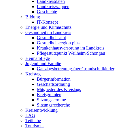
Landkreisdaten
Landkreiswappen
Geschichte
Bildung
IT-Konzept
Energie und Klimaschutz
Gesundheit im Landkreis
Gesundheitsamt
Gesundheitsregion plus
Krankenhausversorung im Landkreis
Pflegestützpunkt Weilheim-Schongau
Heimatpflege
Jugend und Familie
Ganztagsbetreuung fuer Grundschulkinder
Kreistag
Bürgerinformation
Geschäftsordnung
Mitglieder des Kreistags
Kreisgremien
Sitzungstermine
Sitzungsrecherche
Kreisentwicklung
LAG
Teilhabe
Tourismus