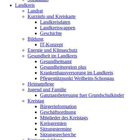
Landkreis
Landrat
Kurzinfo und Kreiskarte
Landkreisdaten
Landkreiswappen
Geschichte
Bildung
IT-Konzept
Energie und Klimaschutz
Gesundheit im Landkreis
Gesundheitsamt
Gesundheitsregion plus
Krankenhausversorung im Landkreis
Pflegestützpunkt Weilheim-Schongau
Heimatpflege
Jugend und Familie
Ganztagsbetreuung fuer Grundschulkinder
Kreistag
Bürgerinformation
Geschäftsordnung
Mitglieder des Kreistags
Kreisgremien
Sitzungstermine
Sitzungsrecherche