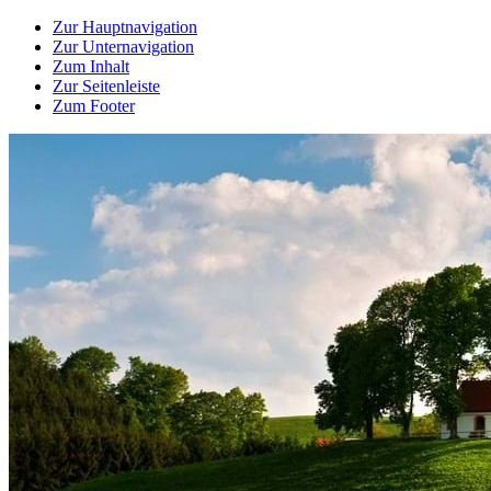
Zur Hauptnavigation
Zur Unternavigation
Zum Inhalt
Zur Seitenleiste
Zum Footer