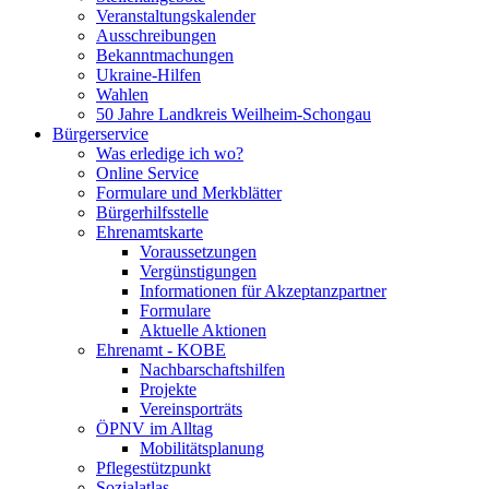
Veranstaltungskalender
Ausschreibungen
Bekanntmachungen
Ukraine-Hilfen
Wahlen
50 Jahre Landkreis Weilheim-Schongau
Bürgerservice
Was erledige ich wo?
Online Service
Formulare und Merkblätter
Bürgerhilfsstelle
Ehrenamtskarte
Voraussetzungen
Vergünstigungen
Informationen für Akzeptanzpartner
Formulare
Aktuelle Aktionen
Ehrenamt - KOBE
Nachbarschaftshilfen
Projekte
Vereinsporträts
ÖPNV im Alltag
Mobilitätsplanung
Pflegestützpunkt
Sozialatlas