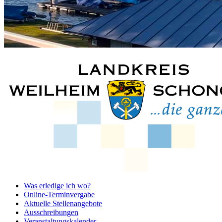
Was erledige ich wo?
Online-Terminvergabe
Aktuelle Stellenangebote
Ausschreibungen
Veranstaltungskalender