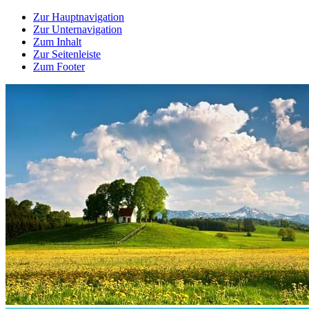
Zur Hauptnavigation
Zur Unternavigation
Zum Inhalt
Zur Seitenleiste
Zum Footer