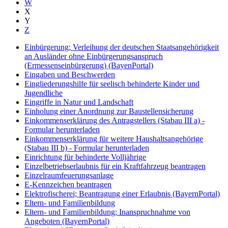
W
X
Y
Z
Einbürgerung; Verleihung der deutschen Staatsangehörigkeit
an Ausländer ohne Einbürgerungsanspruch
(Ermessenseinbürgerung) (BayenPortal)
Eingaben und Beschwerden
Eingliederungshilfe für seelisch behinderte Kinder und
Jugendliche
Eingriffe in Natur und Landschaft
Einholung einer Anordnung zur Baustellensicherung
Einkommenserklärung des Antragstellers (Stabau III a) -
Formular herunterladen
Einkommenserklärung für weitere Haushaltsangehörige
(Stabau III b) - Formular herunterladen
Einrichtung für behinderte Volljährige
Einzelbetriebserlaubnis für ein Kraftfahrzeug beantragen
Einzelraumfeuerungsanlage
E-Kennzeichen beantragen
Elektrofischerei; Beantragung einer Erlaubnis (BayernPortal)
Eltern- und Familienbildung
Eltern- und Familienbildung; Inanspruchnahme von
Angeboten (BayernPortal)