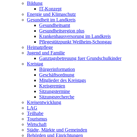
Bildung
IT-Konzept
Energie und Klimaschutz
Gesundheit im Landkreis
Gesundheitsamt
Gesundheitsregion plus
Krankenhausversorung im Landkreis
Pflegestützpunkt Weilheim-Schongau
Heimatpflege
Jugend und Familie
Ganztagsbetreuung fuer Grundschulkinder
Kreistag
Bürgerinformation
Geschäftsordnung
Mitglieder des Kreistags
Kreisgremien
Sitzungstermine
Sitzungsrecherche
Kreisentwicklung
LAG
Teilhabe
Tourismus
Wirtschaft
Städte, Märkte und Gemeinden
Behörden und Einrichtungen