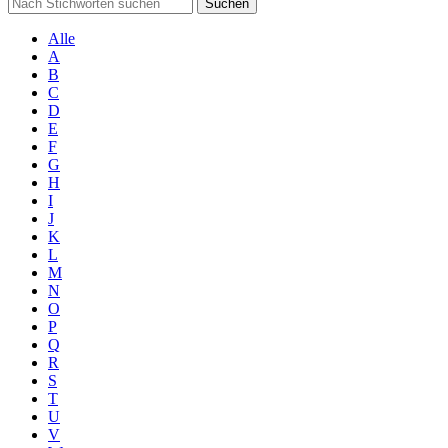
Suchen
Alle
A
B
C
D
E
F
G
H
I
J
K
L
M
N
O
P
Q
R
S
T
U
V