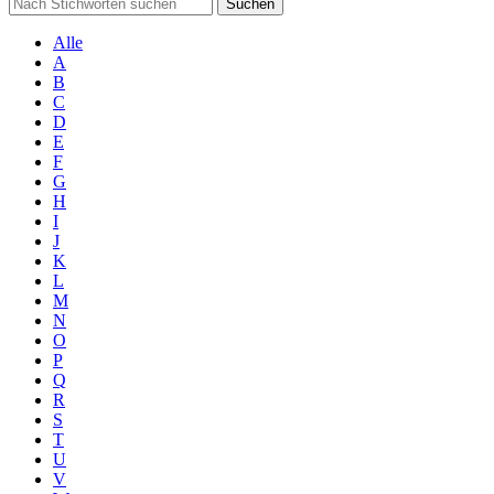
Suchen
Alle
A
B
C
D
E
F
G
H
I
J
K
L
M
N
O
P
Q
R
S
T
U
V