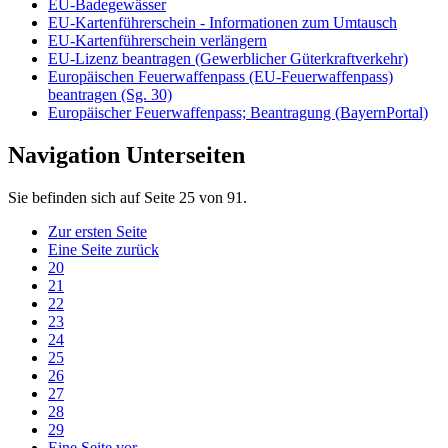
EU-Badegewässer
EU-Kartenführerschein - Informationen zum Umtausch
EU-Kartenführerschein verlängern
EU-Lizenz beantragen (Gewerblicher Güterkraftverkehr)
Europäischen Feuerwaffenpass (EU-Feuerwaffenpass)
beantragen (Sg. 30)
Europäischer Feuerwaffenpass; Beantragung (BayernPortal)
Navigation Unterseiten
Sie befinden sich auf Seite 25 von 91.
Zur ersten Seite
Eine Seite zurück
20
21
22
23
24
25
26
27
28
29
Eine Seite vor