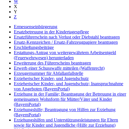
W
X
Y
Z
Ermessenseinbürgerung
Ersatzbetreuung in der Kindertagespflege
Ersatzführerschein nach Verlust oder Diebstahl beantragen
Ersatz-Kennzeichen / Ersatz-Fahrzeugpapiere beantragen
Erschließungsbeiträge
Erstattungs-Antrag von weitergewährtem Arbeitsentgeld
(Feuerwehrwesen) herunterladen
Erweiterung des Führerscheins beantragen
Erwerb einer Schusswaffe mitteilen (Waffenrecht)
Erzeugernummer für Abfallanfallstelle
Erzieherischer Kinder- und Jugendschutz
Erzieherischer Kinder- und Jugendschutz; Inanspruchnahme
von Angeboten (BayernPortal)
Erziehung in der Familie; Beantragung der Betreuung in einer
gemeinsamen Wohnform für Mütter/Väter und Kinder
(BayernPortal)
Erziehungshilfe; Beantragung von Hilfen zur Erziehung
(BayernPortal)
Erziehungshilfen und Unterstützungsleistungen für Eltern
sowie für Kinder und Jugendliche (Hilfe zur Erziehung)