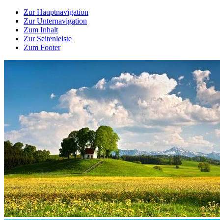
Zur Hauptnavigation
Zur Unternavigation
Zum Inhalt
Zur Seitenleiste
Zum Footer