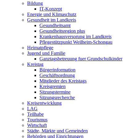
Bildung
IT-Konzept
Energie und Klimaschutz
Gesundheit im Landkreis
Gesundheitsamt
Gesundheitsregion plus
Krankenhausversorung im Landkreis
Pflegestützpunkt Weilheim-Schongau
Heimatpflege
Jugend und Familie
Ganztagsbetreuung fuer Grundschulkinder
Kreistag
Bürgerinformation
Geschäftsordnung
Mitglieder des Kreistags
Kreisgremien
Sitzungstermine
Sitzungsrecherche
Kreisentwicklung
LAG
Teilhabe
Tourismus
Wirtschaft
Städte, Märkte und Gemeinden
Behörden und Einrichtungen