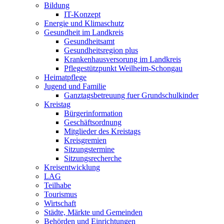
Bildung
IT-Konzept
Energie und Klimaschutz
Gesundheit im Landkreis
Gesundheitsamt
Gesundheitsregion plus
Krankenhausversorung im Landkreis
Pflegestützpunkt Weilheim-Schongau
Heimatpflege
Jugend und Familie
Ganztagsbetreuung fuer Grundschulkinder
Kreistag
Bürgerinformation
Geschäftsordnung
Mitglieder des Kreistags
Kreisgremien
Sitzungstermine
Sitzungsrecherche
Kreisentwicklung
LAG
Teilhabe
Tourismus
Wirtschaft
Städte, Märkte und Gemeinden
Behörden und Einrichtungen