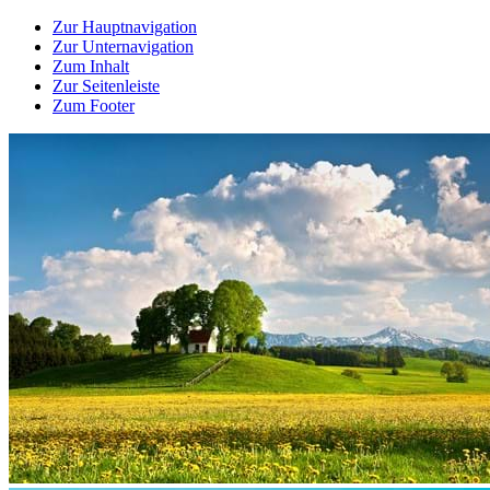
Zur Hauptnavigation
Zur Unternavigation
Zum Inhalt
Zur Seitenleiste
Zum Footer