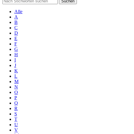
Suchen
Alle
A
B
C
D
E
F
G
H
I
J
K
L
M
N
O
P
Q
R
S
T
U
V